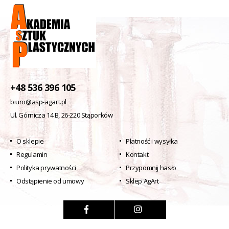
+48 536 396 105
biuro@asp-agart.pl
Ul. Górnicza 14 B, 26-220 Stąporków
O sklepie
Płatność i wysyłka
Regulamin
Kontakt
Polityka prywatności
Przypomnij hasło
Odstąpienie od umowy
Sklep AgArt