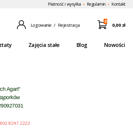
Płatność i wysyłka
Regulamin
Kontakt
0
Logowanie
/
Rejestracja
0,00 zł
ztaty
Zajęcia stałe
Blog
Nowości
ch Agart"
tąporków
90927031
3602 8247 2222