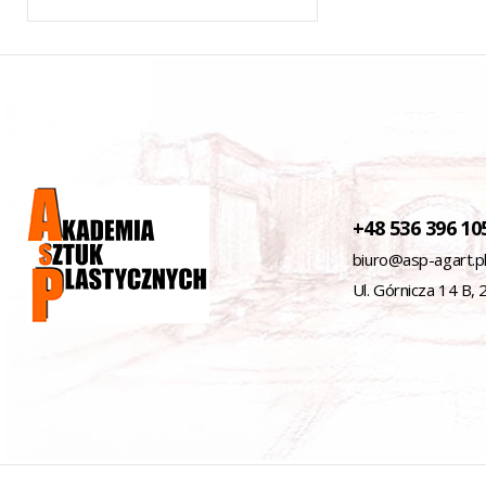
+48 536 396 10
biuro@asp-agart.p
Ul. Górnicza 14 B,