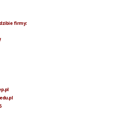
zibie firmy:
W
p.pl
edu.pl
5