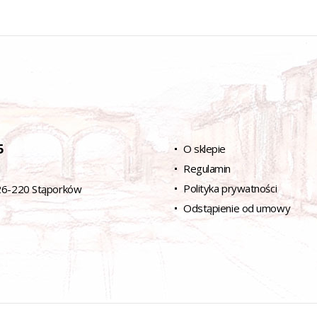
5
O sklepie
Regulamin
l
Polityka prywatności
 26-220 Stąporków
Odstąpienie od umowy