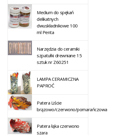
Medium do spękań
delikatnych
dwuskładnikowe 100
ml Penta
Narzędzia do ceramiki
szpatułki drewniane 15
sztuk nr Z60251
LAMPA CERAMICZNA
PAPROĆ
Patera Liście
brązowo/czerwono/pomarańczowa
Patera łąka czerwono
szara