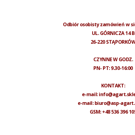
Odbiór osobisty zamówień w sid
UL. GÓRNICZA 14 B
26-220 STĄPORKÓ
CZYNNE W GODZ.
PN- PT: 9.30-16:00
KONTAKT:
e-mail:
info@agart.skle
e-mail: biuro
@asp-agart.
GSM: +48 536 396 10