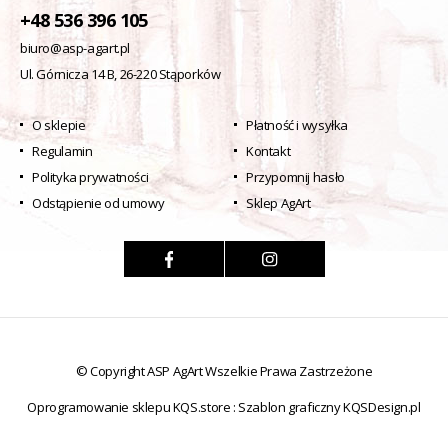
+48 536 396 105
biuro@asp-agart.pl
Ul. Górnicza 14 B, 26-220 Stąporków
O sklepie
Płatność i wysyłka
Regulamin
Kontakt
Polityka prywatności
Przypomnij hasło
Odstąpienie od umowy
Sklep AgArt
© Copyright ASP AgArt Wszelkie Prawa Zastrzeżone
Oprogramowanie sklepu KQS.store
:
Szablon graficzny KQSDesign.pl