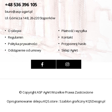
+48 536 396 105
biuro@asp-agart.pl
Ul. Górnicza 14 B, 26-220 Stąporków
O sklepie
Płatność i wysyłka
Regulamin
Kontakt
Polityka prywatności
Przypomnij hasło
Odstąpienie od umowy
Sklep AgArt
© Copyright ASP AgArt Wszelkie Prawa Zastrzeżone
Oprogramowanie sklepu KQS.store
:
Szablon graficzny KQSDesign.pl