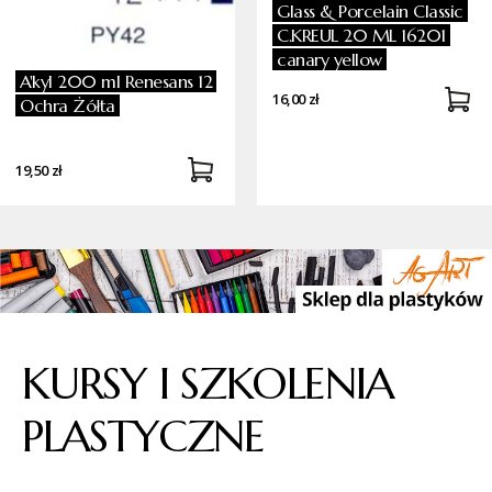
Glass & Porcelain Classic
C.KREUL 20 ML 16201
canary yellow
A'kyl 200 ml Renesans 12
16,00 zł
Ochra Żółta
19,50 zł
KURSY I SZKOLENIA
PLASTYCZNE