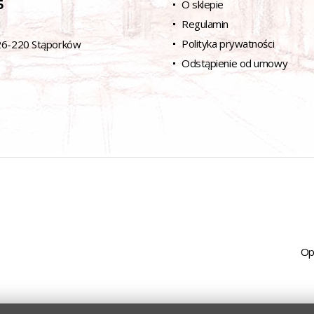
5
O sklepie
Regulamin
l
Polityka prywatności
 26-220 Stąporków
Odstąpienie od umowy
Op