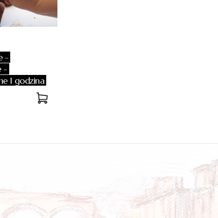
e -
 -
ne 1 godzina