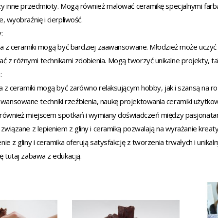
czy inne przedmioty. Mogą również malować ceramikę specjalnymi farb
, wyobraźnię i cierpliwość.
:
cia z ceramiki mogą być bardziej zaawansowane. Młodzież może uczyć s
z różnymi technikami zdobienia. Mogą tworzyć unikalne projekty, tak
:
ia z ceramiki mogą być zarówno relaksującym hobby, jak i szansą na r
ansowane techniki rzeźbienia, naukę projektowania ceramiki użytkow
 również miejscem spotkań i wymiany doświadczeń między pasjonatam
 związane z lepieniem z gliny i ceramiką pozwalają na wyrażanie krea
nie z gliny i ceramika oferują satysfakcję z tworzenia trwałych i uni
ę tutaj zabawa z edukacją.