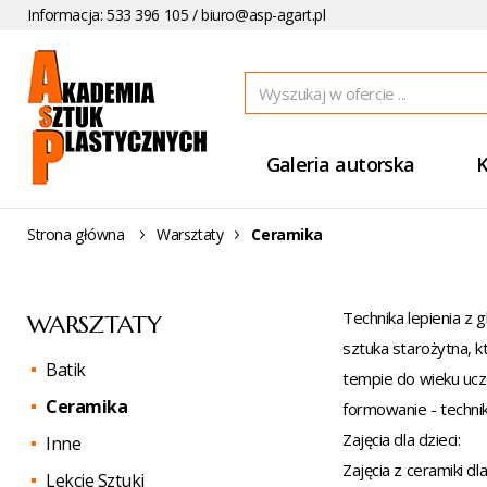
Informacja: 533 396 105 /
biuro@asp-agart.pl
Galeria autorska
K
Strona główna
Warsztaty
Ceramika
Technika lepienia z 
WARSZTATY
sztuka starożytna, 
Batik
tempie do wieku ucze
Ceramika
formowanie - technik
Zajęcia dla dzieci:
Inne
Zajęcia z ceramiki d
Lekcje Sztuki