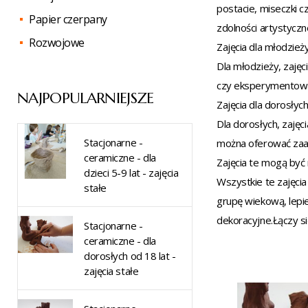
postacie, miseczki 
Papier czerpany
zdolności artystyczne
Rozwojowe
Zajęcia dla młodzieży
Dla młodzieży, zaję
czy eksperymentować 
NAJPOPULARNIEJSZE
Zajęcia dla dorosłych
Dla dorosłych, zajęc
Stacjonarne -
można oferować zaaw
ceramiczne - dla
Zajęcia te mogą być
dzieci 5-9 lat - zajęcia
Wszystkie te zajęcia
stałe
grupę wiekową, lepie
dekoracyjne.Łączy si
Stacjonarne -
ceramiczne - dla
dorosłych od 18 lat -
zajęcia stałe