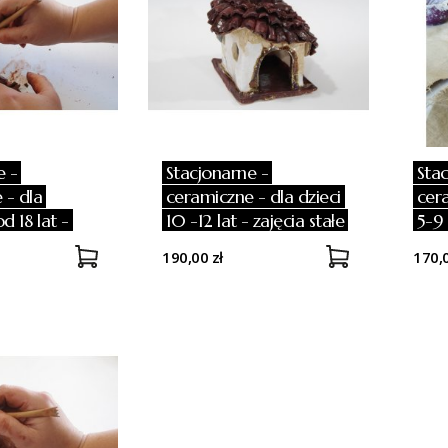
e -
Stacjonarne -
Sta
 - dla
ceramiczne - dla dzieci
cera
d 18 lat -
10 -12 lat - zajęcia stałe
5-9 
e
190,00 zł
170,0