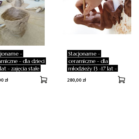
cjonarne -
Stacjonarne -
miczne - dla dzieci
ceramiczne - dla
lat - zajęcia stałe
młodzieży 13 -17 lat -
zajęcia stałe
0 zł
280,00 zł