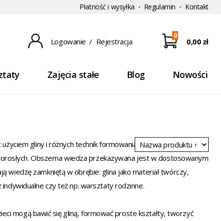
Płatność i wysyłka
Regulamin
Kontakt
0
Logowanie
/
Rejestracja
0,00 zł
ztaty
Zajęcia stałe
Blog
Nowości
użyciem gliny i różnych technik formowania i zdobienia. Jest to
ży i dorosłych. Obszerna wiedza przekazywana jest w dostosowanym
ą wiedzę zamkniętą w obrębie: glina jako materiał twórczy,
 indywidualne czy też np. warsztaty rodzinne.
Dzieci mogą bawić się gliną, formować proste kształty, tworzyć