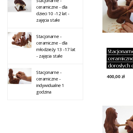
Stacjonarne -
ceramiczne - dla
dzieci 10 -12 lat -
zajęcia stałe
Stacjonarne -
ceramiczne - dla
młodzieży 13 -17 lat
Stacjonarn
- zajęcia stałe
ceramiczne
dorosłych o
Stacjonarne -
zajęcia stał
400,00 zł
ceramiczne -
indywidualne 1
godzina