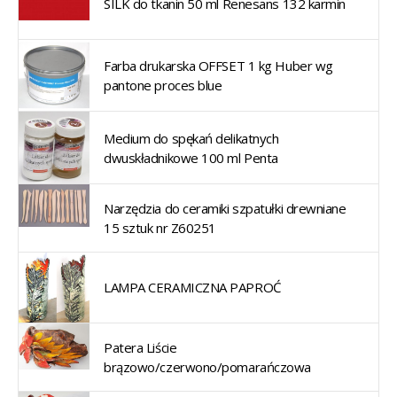
SILK do tkanin 50 ml Renesans 132 karmin
Farba drukarska OFFSET 1 kg Huber wg
pantone proces blue
Medium do spękań delikatnych
dwuskładnikowe 100 ml Penta
Narzędzia do ceramiki szpatułki drewniane
15 sztuk nr Z60251
LAMPA CERAMICZNA PAPROĆ
Patera Liście
brązowo/czerwono/pomarańczowa