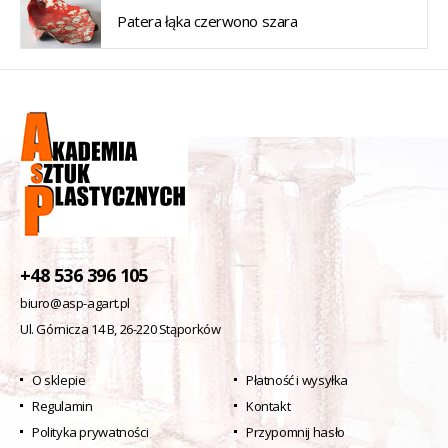
Patera łąka czerwono szara
+48 536 396 105
biuro@asp-agart.pl
Ul. Górnicza 14 B, 26-220 Stąporków
O sklepie
Płatność i wysyłka
Regulamin
Kontakt
Polityka prywatności
Przypomnij hasło